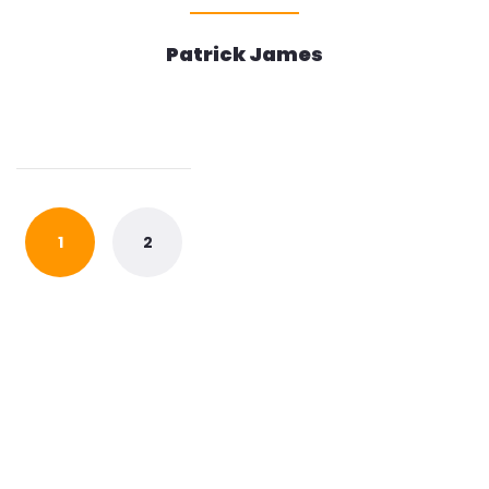
Patrick James
Posts
navigation
1
2